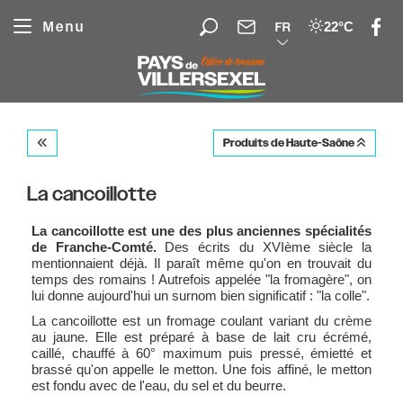
Panneau de gestion des cookies
Menu
22°C
FR
Produits de Haute-Saône
La cancoillotte
La cancoillotte est une des plus anciennes spécialités
de Franche-Comté.
Des écrits du XVIème siècle la
mentionnaient déjà. Il paraît même qu'on en trouvait du
temps des romains ! Autrefois appelée "la fromagère", on
lui donne aujourd'hui un surnom bien significatif : "la colle".
La cancoillotte est un fromage coulant variant du crème
au jaune. Elle est préparé à base de lait cru écrémé,
caillé, chauffé à 60° maximum puis pressé, émietté et
brassé qu'on appelle le metton. Une fois affiné, le metton
est fondu avec de l'eau, du sel et du beurre.