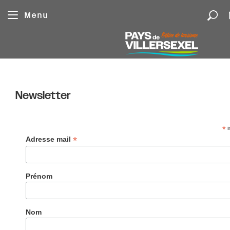
Panneau de gestion des cookies
Menu
Newsletter
*
i
*
Adresse mail
Prénom
Nom