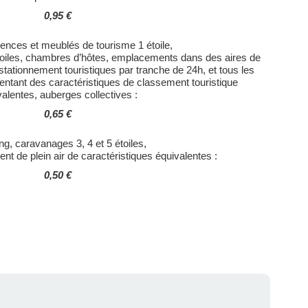
0,95 €
dences et meublés de tourisme 1 étoile,
étoiles, chambres d’hôtes, emplacements dans des aires de
tationnement touristiques par tranche de 24h, et tous les
entant des caractéristiques de classement touristique
valentes, auberges collectives :
0,65 €
g, caravanages 3, 4 et 5 étoiles,
nt de plein air de caractéristiques équivalentes :
0,50 €