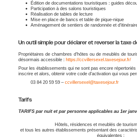
Édition de documentations touristiques : guides déco
Participation à des salons touristiques
Réalisation de tables de lecture
Mise en place de bancs et table de pique-nique
Aménagement de sentiers de randonnée et d’itinérair
Un outil simple pour déclarer et reverser la taxe d
Propriétaires de chambres d’hôtes ou de meublés de touri
désormais accessible :
https://ccvillersexel.taxesejour.fr/
Pour les établissements qui ne sont pas encore répertoriés
inscrire et alors, obtenir votre code d’activation qui vous pe
03 84 20 59 59 –
ccvillersexel@taxesejour.fr
Tarifs
TARIFS par nuit et par personne applicables au 1er jan
Hôtels, résidences et meublés de tourisme
et tous les autres établissements présentant des caractéri
équivalentes :