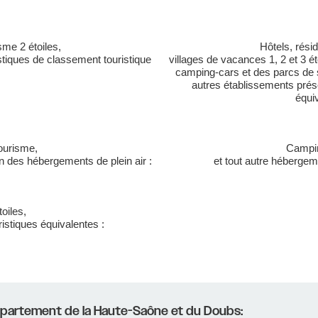
sme 2 étoiles,
Hôtels, rési
stiques de classement touristique
villages de vacances 1, 2 et 3 
camping-cars et des parcs de s
autres établissements prés
équi
ourisme,
Campin
n des hébergements de plein air :
et tout autre hébergeme
oiles,
ristiques équivalentes :
 Département de la Haute-Saône et du Doubs: