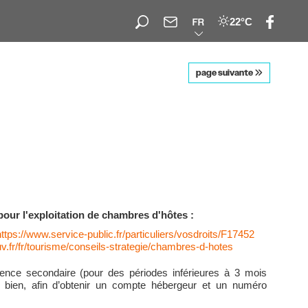
22°C
FR
page suivante
our l'exploitation de chambres d'hôtes :
https://www.service-public.fr/particuliers/vosdroits/F17452
v.fr/fr/tourisme/conseils-strategie/chambres-d-hotes
dence secondaire (pour des périodes inférieures à 3 mois
re bien, afin d’obtenir un compte hébergeur et un numéro