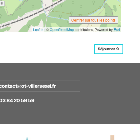
Centrer sur tous les points
Leaflet
| ©
OpenStreetMap
contributors, Powered by
Esri
Séjourner
contact@ot-villersexel.fr
03 84 20 59 59