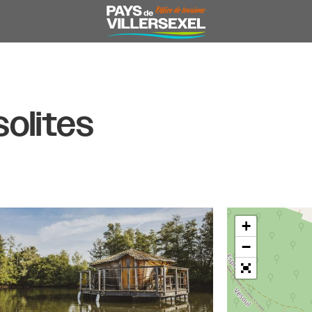
olites
+
−