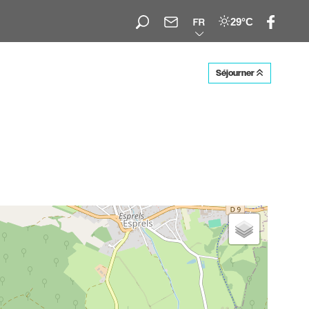
29°C
FR
Séjourner