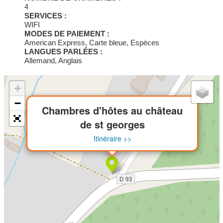
déjeuner: 90€
4
SERVICES :
WIFI
MODES DE PAIEMENT :
American Express, Carte bleue, Espèces
LANGUES PARLÉES :
Allemand, Anglais
+
×
−
Chambres d'hôtes au château
de st georges
Itinéraire >>