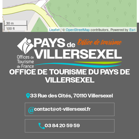
30 m
100 ft
Leaflet
| ©
OpenStreetMap
contributors, Powered by
Esri
OFFICE DE TOURISME DU PAYS DE
VILLERSEXEL
33 Rue des Cités, 70110 Villersexel
contact@ot-villersexel.fr
03 84 20 59 59