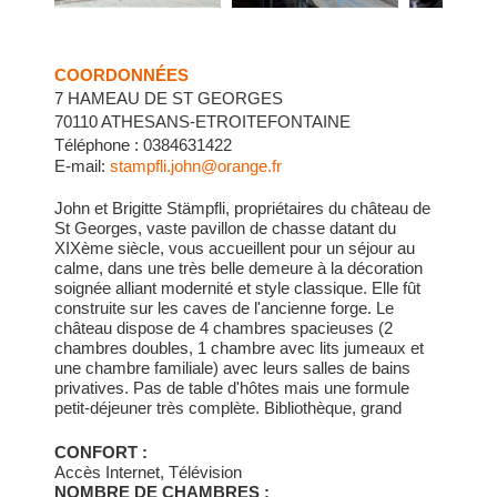
COORDONNÉES
7 HAMEAU DE ST GEORGES
70110 ATHESANS-ETROITEFONTAINE
Téléphone : 0384631422
E-mail:
stampfli.john@orange.fr
John et Brigitte Stämpfli, propriétaires du château de
St Georges, vaste pavillon de chasse datant du
XIXème siècle, vous accueillent pour un séjour au
calme, dans une très belle demeure à la décoration
soignée alliant modernité et style classique. Elle fût
construite sur les caves de l'ancienne forge. Le
château dispose de 4 chambres spacieuses (2
chambres doubles, 1 chambre avec lits jumeaux et
une chambre familiale) avec leurs salles de bains
privatives. Pas de table d'hôtes mais une formule
petit-déjeuner très complète. Bibliothèque, grand
salon, anciennes cheminées rénovées dans toutes
les pièces du rez-de chaussée. TV et WiFi dans
CONFORT :
toutes les chambres. TARIFS: Chambre familiale 4
Accès Internet, Télévision
personnes: 150€ Chambres doubles: 80€ Petit-
NOMBRE DE CHAMBRES :