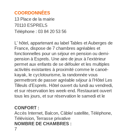
COORDONNÉES
13 Place de la mairie
70110 ESPRELS
Téléphone : 03 84 20 53 56
L' hôtel, appartenant au label Tables et Auberges de
France, dispose de 7 chambres agréables et
fonctionnelles pour un séjour en pension ou demi-
pension à Esprels. Une aire de jeux à l'extérieur
permet aux enfants de se défouler et les multiples
activités existantes à proximité comme le canoë-
kayak, le cyclotourisme, la randonnée vous
permettront de passer agréable séjour à l'Hôtel Les
Tilleuls d'Esprels. Hôtel ouvert du lundi au vendredi,
et sur réservation les week-end. Restaurant ouvert
tous les jours, et sur réservation le samedi et le
dimanche. Le restaurant dispose de 3 salles de
capacités différentes qui permettent d'apprécier au
CONFORT :
mieux les plats faits maison dans une ambiance
Accès Internet, Balcon, Câble/ satellite, Téléphone,
conviviale. Terrasse d'été Capacité de 40 couverts
Télévision, Terrasse privative
Cuisine à l'extérieur (en été) Ambiance conviviale
NOMBRE DE CHAMBRES :
Cuisine maison
7