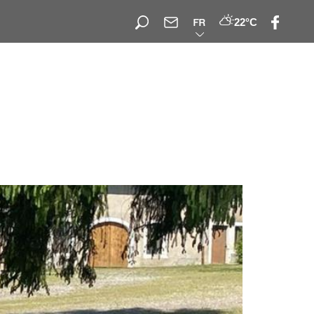
22°C
FR