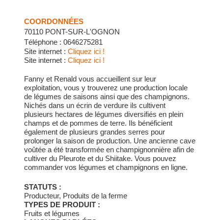
COORDONNÉES
70110 PONT-SUR-L'OGNON
Téléphone : 0646275281
Site internet :
Cliquez ici !
Site internet :
Cliquez ici !
Fanny et Renald vous accueillent sur leur
exploitation, vous y trouverez une production locale
de légumes de saisons ainsi que des champignons.
Nichés dans un écrin de verdure ils cultivent
plusieurs hectares de légumes diversifiés en plein
champs et de pommes de terre. Ils bénéficient
également de plusieurs grandes serres pour
prolonger la saison de production. Une ancienne cave
voûtée a été transformée en champignonnière afin de
cultiver du Pleurote et du Shiitake. Vous pouvez
commander vos légumes et champignons en ligne.
Vente sur place le mercredi de 16h à 18h et le
vendredi de 14h à 19h.
STATUTS :
Producteur, Produits de la ferme
TYPES DE PRODUIT :
Fruits et légumes