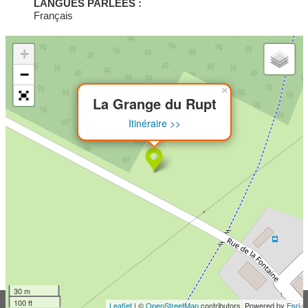
LANGUES PARLÉES :
Français
+
−
×
La Grange du Rupt
Itinéraire >>
30 m
100 ft
Leaflet
| ©
OpenStreetMap
contributors, Powered by
Esri