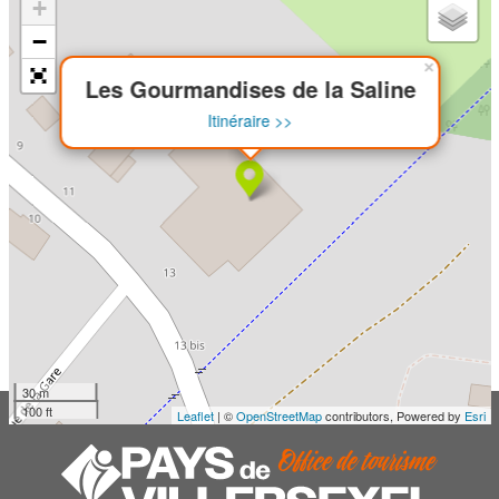
+
−
×
Les Gourmandises de la Saline
Itinéraire >>
30 m
100 ft
Leaflet
| ©
OpenStreetMap
contributors, Powered by
Esri