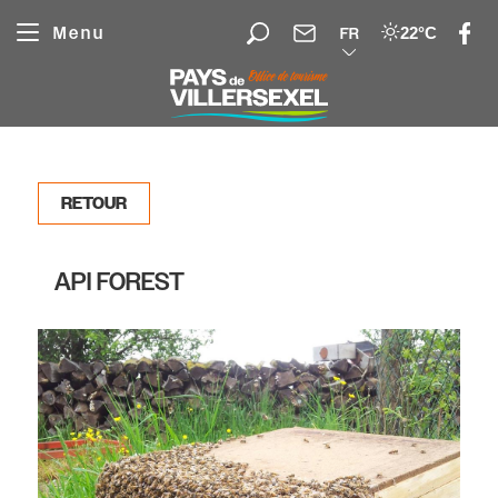
Panneau de gestion des cookies
Menu
22°C
FR
RETOUR
API FOREST