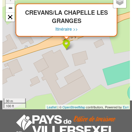
nombreuses animations.
×
−
CREVANS/LA CHAPELLE LES
GRANGES
Itinéraire >>
30 m
100 ft
Leaflet
| ©
OpenStreetMap
contributors, Powered by
Esri