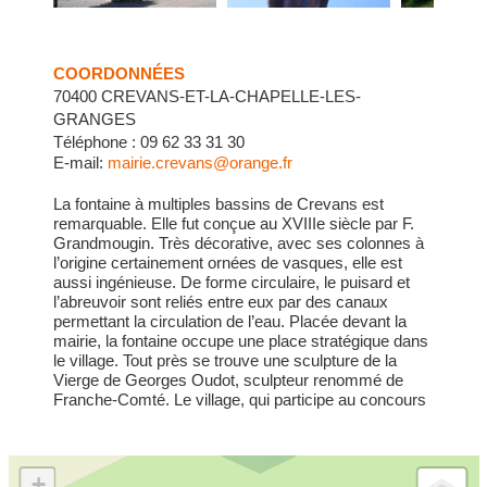
COORDONNÉES
70400 CREVANS-ET-LA-CHAPELLE-LES-
GRANGES
Téléphone : 09 62 33 31 30
E-mail:
mairie.crevans@orange.fr
La fontaine à multiples bassins de Crevans est
remarquable. Elle fut conçue au XVIIIe siècle par F.
Grandmougin. Très décorative, avec ses colonnes à
l’origine certainement ornées de vasques, elle est
aussi ingénieuse. De forme circulaire, le puisard et
l’abreuvoir sont reliés entre eux par des canaux
permettant la circulation de l’eau. Placée devant la
mairie, la fontaine occupe une place stratégique dans
le village. Tout près se trouve une sculpture de la
Vierge de Georges Oudot, sculpteur renommé de
Franche-Comté. Le village, qui participe au concours
des maisons fleuries (2 fleurs) possède aussi une
petite chapelle. Chaque année, l’association Haute
Saône Cheval Loisirs propose au printemps et à
l’automne une « Fête du Cheval », avec de
+