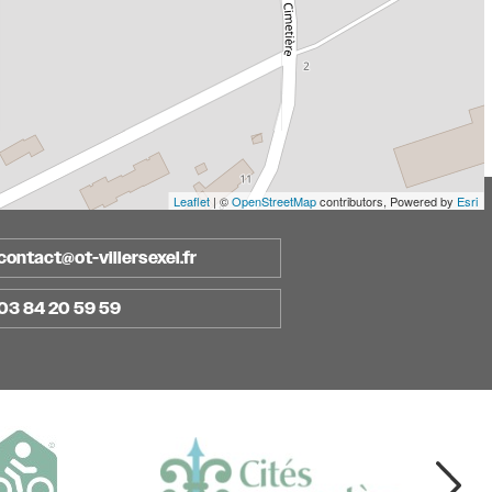
Leaflet
| ©
OpenStreetMap
contributors, Powered by
Esri
contact@ot-villersexel.fr
03 84 20 59 59