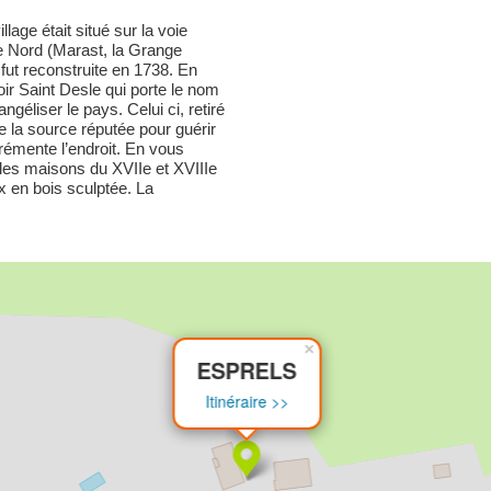
llage était situé sur la voie
e Nord (Marast, la Grange
, fut reconstruite en 1738. En
voir Saint Desle qui porte le nom
éliser le pays. Celui ci, retiré
e la source réputée pour guérir
grémente l’endroit. En vous
les maisons du XVIIe et XVIIIe
x en bois sculptée. La
×
ESPRELS
Itinéraire >>