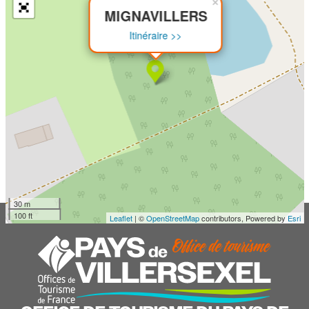
×
MIGNAVILLERS
Itinéraire >>
30 m
100 ft
Leaflet
| ©
OpenStreetMap
contributors, Powered by
Esri