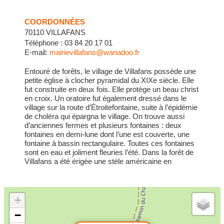
COORDONNÉES
70110 VILLAFANS
Téléphone : 03 84 20 17 01
E-mail:
mairievillafans@wanadoo.fr
Entouré de forêts, le village de Villafans possède une
petite église à clocher pyramidal du XIXe siècle. Elle
fut construite en deux fois. Elle protège un beau christ
en croix. Un oratoire fut également dressé dans le
village sur la route d’Étroitefontaine, suite à l’épidémie
de choléra qui épargna le village. On trouve aussi
d’anciennes fermes et plusieurs fontaines : deux
fontaines en demi-lune dont l’une est couverte, une
fontaine à bassin rectangulaire. Toutes ces fontaines
sont en eau et joliment fleuries l’été. Dans la forêt de
Villafans a été érigée une stèle américaine en
mémoire des alliés morts dans le crash de leur B17
en 1944.
+
−