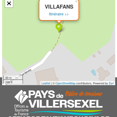
×
VILLAFANS
Itinéraire >>
30 m
100 ft
Leaflet
| ©
OpenStreetMap
contributors, Powered by
Esri