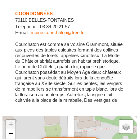
COORDONNÉES
70110 BELLES-FONTAINES
Téléphone : 03 84 20 21 57
E-mail:
mairie.courchaton@free.fr
Courchaton est comme sa voisine Grammont, située
aux pieds des tables calcaires formant des collines
recouvertes de forêts, appelées «mottes». La Motte
du Châtelot abritât autrefois un habitat préhistorique.
Le nom de Châtelot, quant à lui, rappelle que
Courchaton possédait au Moyen Age deux châteaux
qui furent sans doute détruits lors de la conquête
française au XVIIe siècle. Sur les pentes, les vergers
de mirabelliers se transforment en tapis blanc, lors de
la floraison au printemps. Autrefois, la vigne était
cultivée à la place de la mirabelle. Des vestiges de
cette tradition sont toujours visibles dans le village, où
vous pourrez admirer d’anciennes maisons
vigneronnes. Même si le vin ne coule plus à flots,
l’eau, elle continue d’alimenter les huit fontaines du
+
village. L’église coiffée d’un joli clocher comtois est
−
ouverte tous les jours. A l’intérieur, deux retables sont